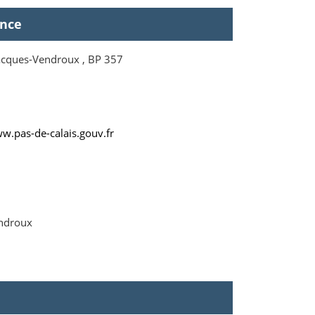
ence
acques-Vendroux , BP 357
w.pas-de-calais.gouv.fr
endroux