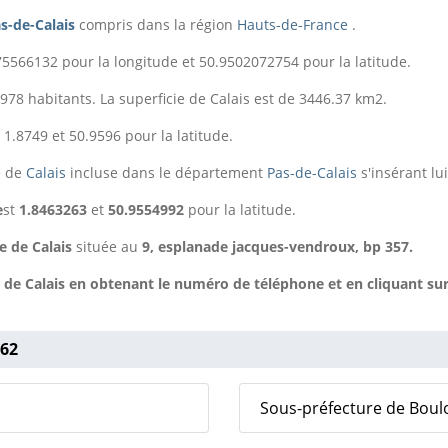
s-de-Calais
compris
dans la région
Hauts-de-France
.
5566132 pour la longitude et 50.9502072754 pour la latitude.
74978 habitants. La superficie de Calais est de 3446.37 km2.
 1.8749 et 50.9596 pour la latitude.
e de
Calais
incluse dans le département
Pas-de-Calais
s'insérant lu
e
st
1.8463263
et
50.9554992
pour la latitude.
e de Calais
située au
9, esplanade jacques-vendroux, bp 357.
 de Calais en obtenant le numéro de téléphone et en cliquant sur
 62
Sous-préfecture de Boul