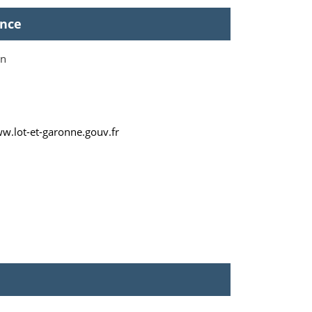
ence
un
ww.lot-et-garonne.gouv.fr