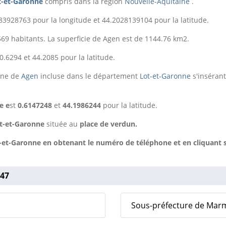
t-et-Garonne
compris
dans la région
Nouvelle-Aquitaine
.
83928763 pour la longitude et 44.2028139104 pour la latitude.
3569 habitants. La superficie de Agen est de 1144.76 km2.
0.6294 et 44.2085 pour la latitude.
une de
Agen
incluse dans le département
Lot-et-Garonne
s'insérant
e e
st
0.6147248
et
44.1986244
pour la latitude.
ot-et-Garonne
située au
place de verdun.
t-et-Garonne en obtenant le numéro de téléphone et en cliquant s
 47
Sous-préfecture de Ma