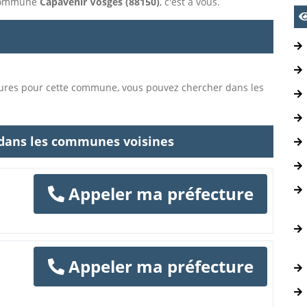
a commune
Capavenir Vosges (88150)
, c'est à vous.
tures pour cette commune, vous pouvez chercher dans les
 dans les communes voisines
Appeler ma préfecture
Appeler ma préfecture